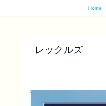
内
Home
容
を
ス
キ
ッ
プ
レックルズ