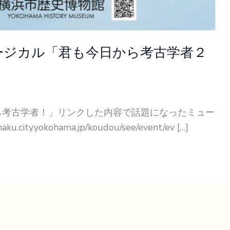
ミュージカル「君も今日から考古学者２
ら考古学者！」リンクした内容で話題になったミュー
ity.yokohama.jp/koudou/see/event/ev […]