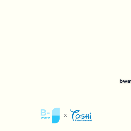
bwa
x