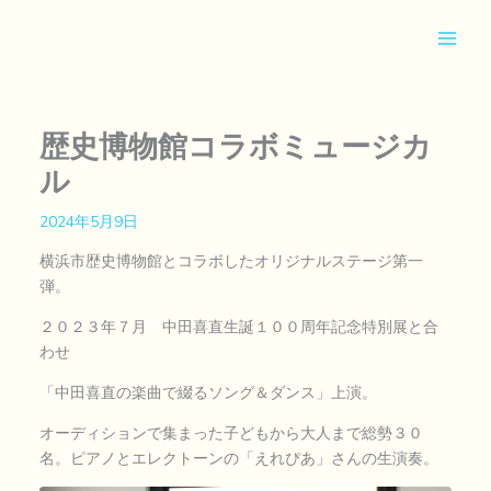
内
容
を
ス
キ
ッ
歴史博物館コラボミュージカ
プ
ル
2024年5月9日
横浜市歴史博物館とコラボしたオリジナルステージ第一
弾。
２０２３年７月 中田喜直生誕１００周年記念特別展と合
わせ
「中田喜直の楽曲で綴るソング＆ダンス」上演。
オーディションで集まった子どもから大人まで総勢３０
名。ピアノとエレクトーンの「えれぴあ」さんの生演奏。